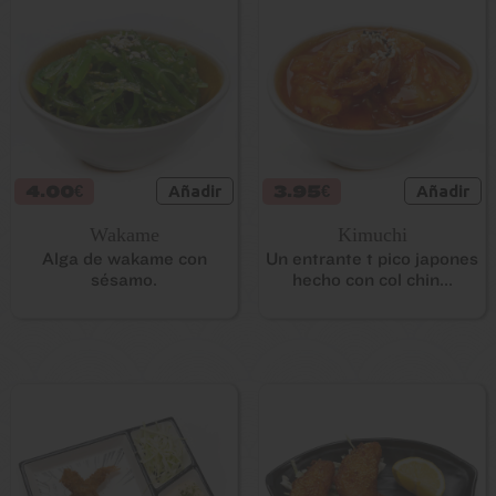
4.00€
Añadir
3.95€
Añadir
Wakame
Kimuchi
Alga de wakame con
Un entrante típico japones
sésamo.
hecho con col chin...