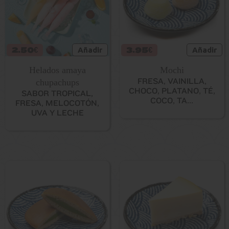
2.50€
Añadir
3.95€
Añadir
Helados amaya
Mochi
FRESA, VAINILLA,
chupachups
CHOCO, PLATANO, TÉ,
SABOR TROPICAL,
COCO, TA...
FRESA, MELOCOTÓN,
UVA Y LECHE