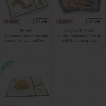
4.95€
Añadir
5.50€
Añadir
Ebifurai
Nagoya Tebasaki
Gambas fritas rebozadas
Estos Tebasaki (alitas de
con panko acompañada...
pollo japonesas) al...