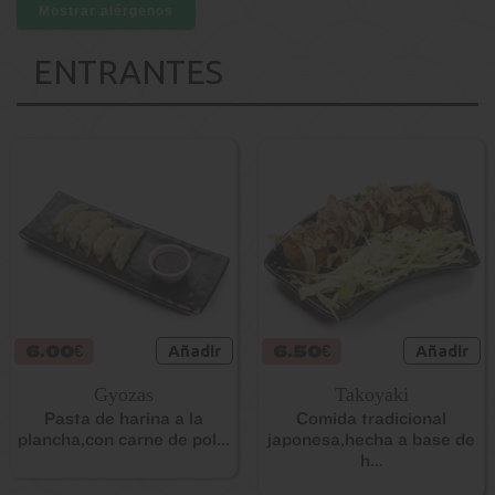
Mostrar alérgenos
ENTRANTES
6.00€
Añadir
6.50€
Añadir
Gyozas
Takoyaki
Pasta de harina a la
Comida tradicional
plancha,con carne de pol...
japonesa,hecha a base de
h...