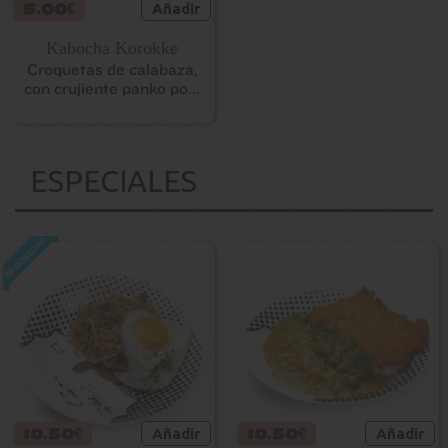
5.00€
Añadir
Kabocha Korokke
Croquetas de calabaza,
con crujiente panko po...
ESPECIALES
10.50€
Añadir
10.50€
Añadir