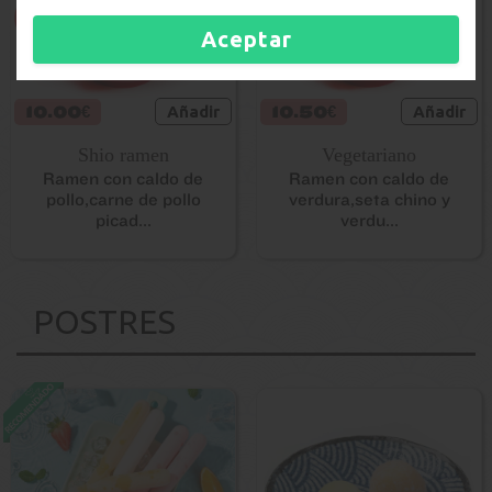
Aceptar
10.00€
Añadir
10.50€
Añadir
Shio ramen
Vegetariano
Ramen con caldo de
Ramen con caldo de
pollo,carne de pollo
verdura,seta chino y
picad...
verdu...
POSTRES