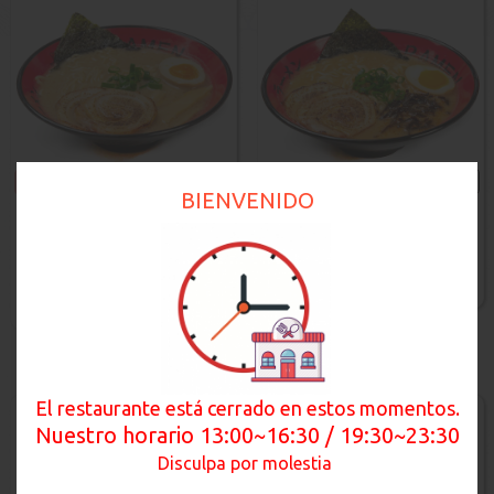
10.00€
Añadir
10.00€
Añadir
BIENVENIDO
Tonkotsu Ramen
Miso Ramen
Servidos en un caldo
Ramen con pasta de sabor
preparado base de
miso,caldo de tonkot...
hueso...
El restaurante está cerrado en estos momentos.
Nuestro horario 13:00~16:30 / 19:30~23:30
Disculpa por molestia