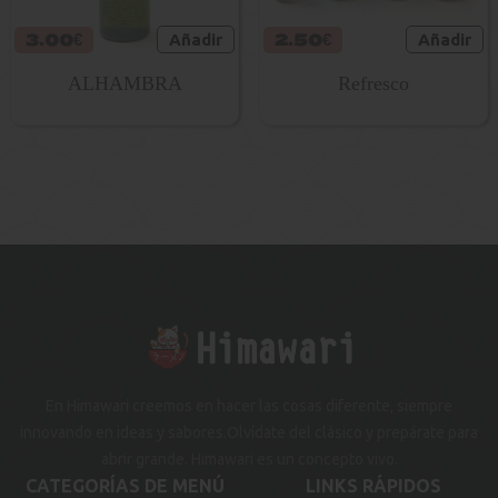
3.00€
Añadir
2.50€
Añadir
ALHAMBRA
Refresco
En Himawari creemos en hacer las cosas diferente, siempre
innovando en ideas y sabores.Olvídate del clásico y prepárate para
abrir grande. Himawari es un concepto vivo.
CATEGORÍAS DE MENÚ
LINKS RÁPIDOS